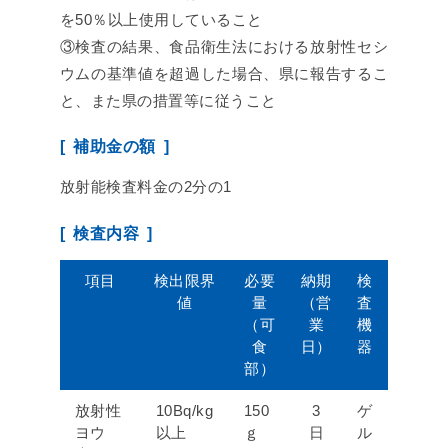
を50％以上使用していること
③検査の結果、食品衛生法における放射性セシ
ウムの基準値を超過した場合、県に報告するこ
と、また県の措置等に従うこと
補助金の額
放射能検査料金の2分の1
検査内容
項目
検出限界
必要
納期
検
値
量
（営
査
（可
業
機
食
日）
器
部）
放射性
10Bq/kg
150
3
ゲ
ヨウ
以上
ｇ
日
ル