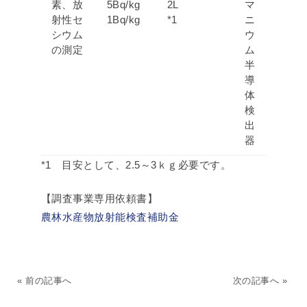
素、放
5Bq/kg
2L
マ
射性セ
1Bq/kg
*1
ニ
シウム
ウ
の測定
ム
半
導
体
検
出
器
*1 目安として、2.5～3ｋｇ必要です。
【調査事業専用依頼書】
農林水産物放射能検査補助金
« 前の記事へ
次の記事へ »