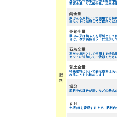
堆肥等の特殊肥料の表示義務項
窒素全量、りん酸全量、加里全
銅全量
豚ぷんを原料として使用する特殊肥
務セットに追加してご依頼くだ
亜鉛全量
豚ぷん又は鶏ふんを原料として使用
合は、表示義務セットに追加し
石灰全量
石灰を原料として使用する特殊肥
セットに追加してご依頼くださ
苦土全量
特殊肥料において表示義務はあ
肥
れることをお勧めします
料
塩分
肥料中の塩分が高いなどの懸念
ｐＨ
土壌pHを管理する上で、肥料自