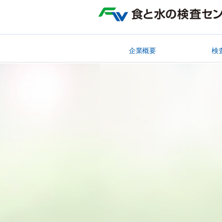
企業概要
検
理事長挨拶
企業理念
企業スローガン
施設概要
沿革
事業登録
加入学会
関連団体
資格取得
食品検査
衛生検査
飲料水検
環境検査
医薬品試