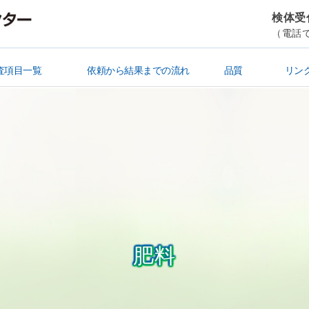
検体受付
（電話で
査項目一覧
依頼から結果までの流れ
品質
リン
清涼飲料水・ミネラルウォーター
シックハウス・悪臭・ばい煙
査
験
栄養成分表示
残留農薬・貝毒
金属・有害成分
放射能
飼料
機能性成分
食品微生物
賞味・消費期限
食品製造規格
衛生検査・研修
検便
飲料水
ビル管・その他
簡易専用水道
水質
土壌・産業廃棄物
肥料
医薬品試験
依頼書作成
検体送付～結果書受取
ISO/IEC17025
水道GLP
肥料