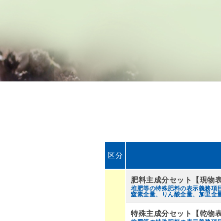
区分
肥料主成分セット【現物
堆肥等の特殊肥料の表示義務項
窒素全量、りん酸全量、加里全
特殊主成分セット【乾物