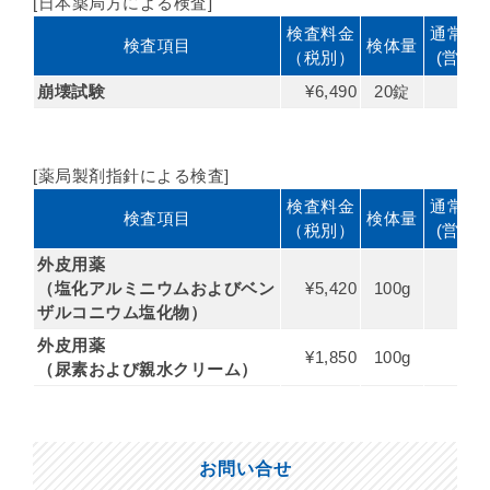
[日本薬局方による検査]
検査料金
通常納
検査項目
検体量
（税別）
(営業日
崩壊試験
¥6,490
20錠
8
[薬局製剤指針による検査]
検査料金
通常納
検査項目
検体量
（税別）
(営業日
外皮用薬
（塩化アルミニウムおよびベン
¥5,420
100g
8
ザルコニウム塩化物）
外皮用薬
¥1,850
100g
8
（尿素および親水クリーム）
お問い合せ