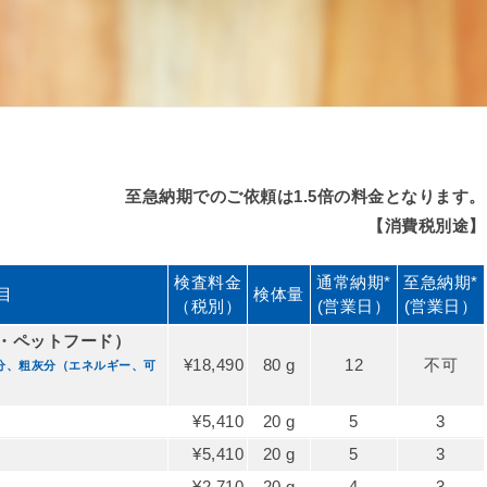
至急納期でのご依頼は1.5倍の料金となります。
【消費税別途】
検査料金
通常納期*
至急納期*
目
検体量
（税別）
(営業日）
(営業日）
・ペットフード）
¥18,490
80 g
12
不可
分、粗灰分（エネルギー、可
¥5,410
20 g
5
3
¥5,410
20 g
5
3
¥2,710
20 g
4
3