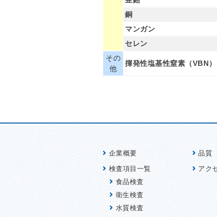
銅
マンガン
セレン
その
揮発性塩基性窒素（VBN）
他
企業概要
品質
検査項目一覧
アク
食品検査
衛生検査
水質検査