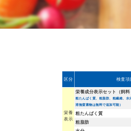
区分
検査項
栄養成分表示セット（飼料
粗たんぱく質、粗脂肪、粗繊維、水
溶無窒素物は無料で追加可能）
栄養
粗たんぱく質
表示
粗脂肪
水分