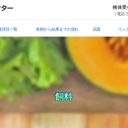
検体受付
（電話で
査項目一覧
依頼から結果までの流れ
品質
リン
清涼飲料水・ミネラルウォーター
シックハウス・悪臭・ばい煙
査
験
栄養成分表示
残留農薬・貝毒
金属・有害成分
放射能
飼料
機能性成分
食品微生物
賞味・消費期限
食品製造規格
衛生検査・研修
検便
飲料水
ビル管・その他
簡易専用水道
水質
土壌・産業廃棄物
肥料
医薬品試験
依頼書作成
検体送付～結果書受取
ISO/IEC17025
水道GLP
飼料