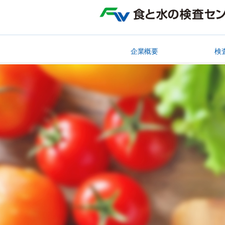
企業概要
検
理事長挨拶
企業理念
企業スローガン
施設概要
沿革
事業登録
加入学会
関連団体
資格取得
食品検査
衛生検査
飲料水検
環境検査
医薬品試