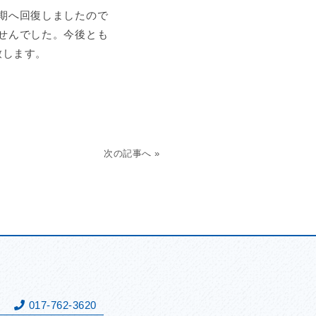
期へ回復しましたので
せんでした。今後とも
致します。
次の記事へ »
表
017-762-3620