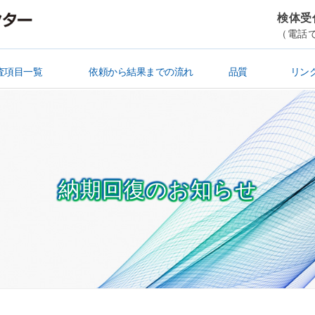
検体受付
（電話で
査項目一覧
依頼から結果までの流れ
品質
リン
清涼飲料水・ミネラルウォーター
シックハウス・悪臭・ばい煙
査
験
栄養成分表示
残留農薬・貝毒
金属・有害成分
放射能
飼料
機能性成分
食品微生物
賞味・消費期限
食品製造規格
衛生検査・研修
検便
飲料水
ビル管・その他
簡易専用水道
水質
土壌・産業廃棄物
肥料
医薬品試験
依頼書作成
検体送付～結果書受取
ISO/IEC17025
水道GLP
納期回復のお知らせ