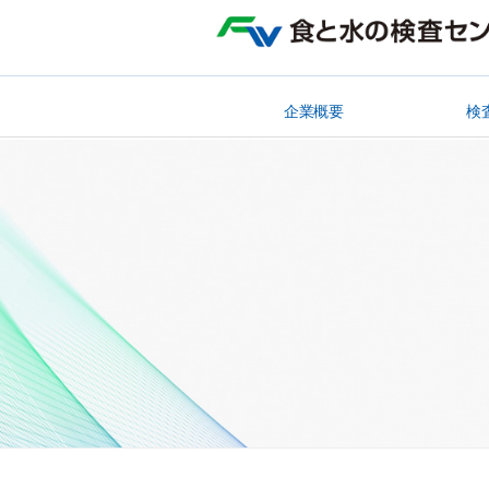
企業概要
検
理事長挨拶
企業理念
企業スローガン
施設概要
沿革
事業登録
加入学会
関連団体
資格取得
食品検査
衛生検査
飲料水検
環境検査
医薬品試